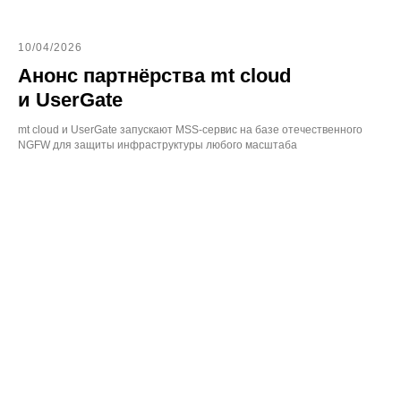
10/04/2026
Анонс партнёрства mt cloud
и UserGate
mt cloud и UserGate запускают MSS-сервис на базе отечественного
NGFW для защиты инфраструктуры любого масштаба