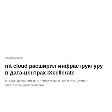
26/05/2026
mt cloud расширил инфраструктуру
в дата-центрах IXcellerate
mt cloud расширил зону присутствия в IXcellerate и усилил
отказоустойчивость облака